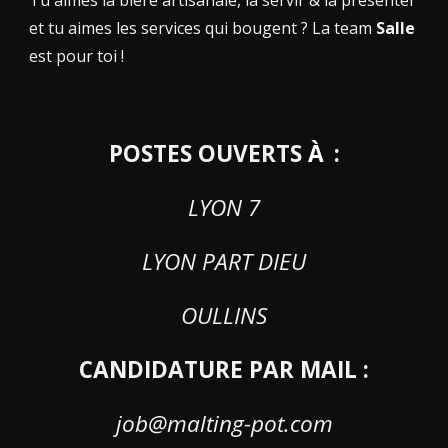
Tu aimes la bière artisanale, la servir & la présenter
et tu aimes les services qui bougent ? La team
Salle
est pour toi !
POSTES OUVERTS
À
:
LYON 7
LYON PART DIEU
OULLINS
CANDIDATURE PAR MAIL :
job@malting-pot.com