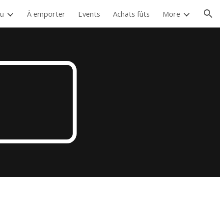
u
À emporter
Events
Achats fûts
More
ion