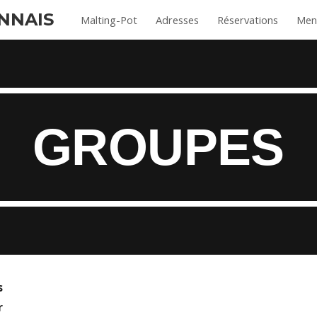
NNAIS
Malting-Pot
Adresses
Réservations
Men
ip to main content
Skip to navigat
GROUPES
s
r